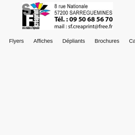
Flyers
Affiches
Dépliants
Brochures
Ca
ignement ou demande de dev